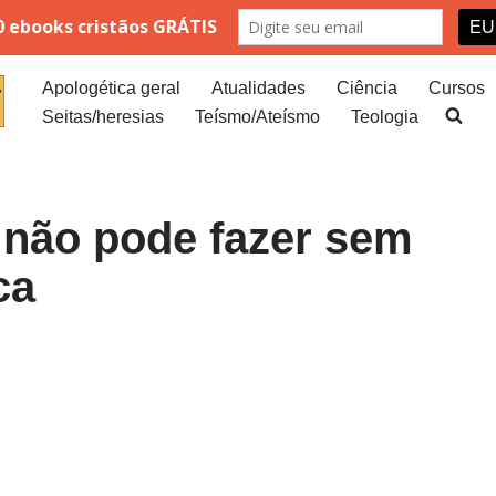
Apologética geral
Atualidades
Ciência
Cursos
Seitas/heresias
Teísmo/Ateísmo
Teologia
 não pode fazer sem
ca