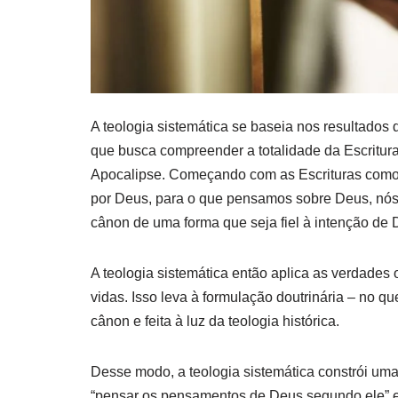
A teologia sistemática se baseia nos resultados 
que busca compreender a totalidade da Escritu
Apocalipse. Começando com as Escrituras como 
por Deus, para o que pensamos sobre Deus, nós 
cânon de uma forma que seja fiel à intenção de 
A teologia sistemática então aplica as verdades 
vidas. Isso leva à formulação doutrinária – no 
cânon e feita à luz da teologia histórica.
Desse modo, a teologia sistemática constrói um
“pensar os pensamentos de Deus segundo ele” e 