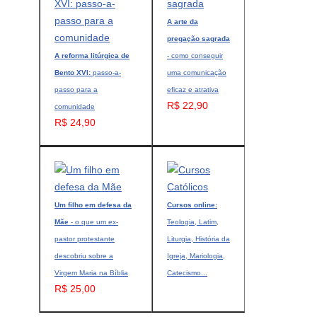
A arte da
pregação sagrada
A reforma litúrgica de
- como conseguir
Bento XVI:
passo-a-
uma comunicação
passo para a
eficaz e atrativa
R$ 22,90
comunidade
R$ 24,90
Um filho em defesa da
Cursos online:
Mãe
- o que um ex-
Teologia, Latim,
pastor protestante
Liturgia, História da
descobriu sobre a
Igreja, Mariologia,
Virgem Maria na Bíblia
Catecismo...
R$ 25,00