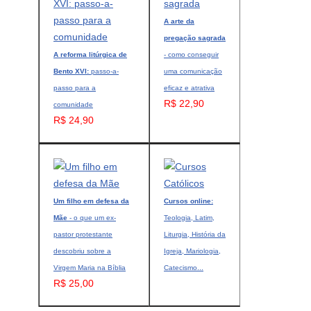
A arte da
pregação sagrada
A reforma litúrgica de
- como conseguir
Bento XVI:
passo-a-
uma comunicação
passo para a
eficaz e atrativa
R$ 22,90
comunidade
R$ 24,90
Um filho em defesa da
Cursos online:
Mãe
- o que um ex-
Teologia, Latim,
pastor protestante
Liturgia, História da
descobriu sobre a
Igreja, Mariologia,
Virgem Maria na Bíblia
Catecismo...
R$ 25,00