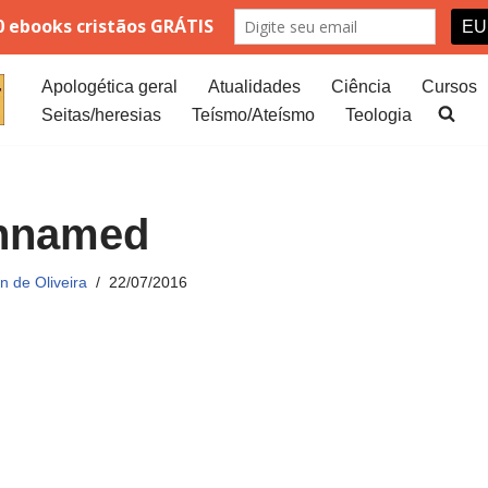
Apologética geral
Atualidades
Ciência
Cursos
Seitas/heresias
Teísmo/Ateísmo
Teologia
nnamed
 de Oliveira
22/07/2016