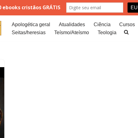
Apologética geral
Atualidades
Ciência
Cursos
Seitas/heresias
Teísmo/Ateísmo
Teologia