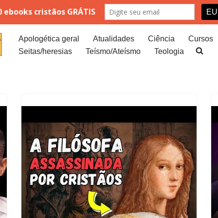
Apologética geral
Atualidades
Ciência
Cursos
Seitas/heresias
Teísmo/Ateísmo
Teologia