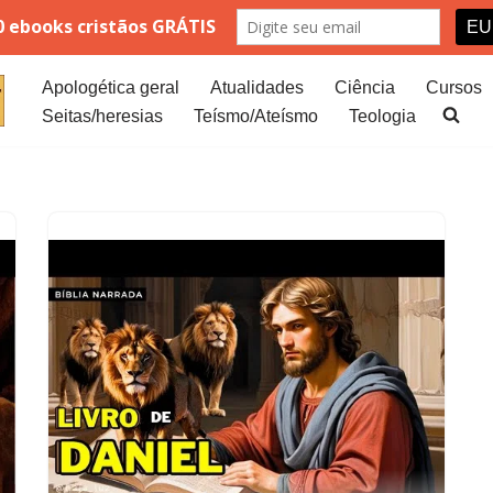
Apologética geral
Atualidades
Ciência
Cursos
Seitas/heresias
Teísmo/Ateísmo
Teologia