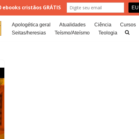
Apologética geral
Atualidades
Ciência
Cursos
Seitas/heresias
Teísmo/Ateísmo
Teologia