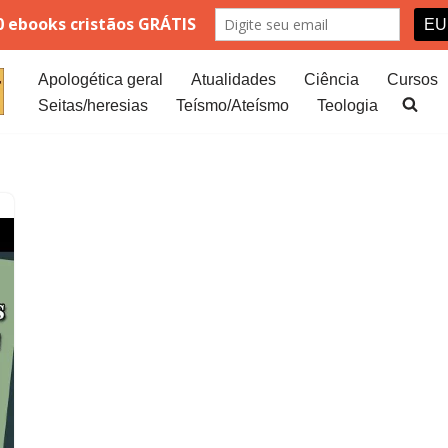
Apologética geral
Atualidades
Ciência
Cursos
Seitas/heresias
Teísmo/Ateísmo
Teologia