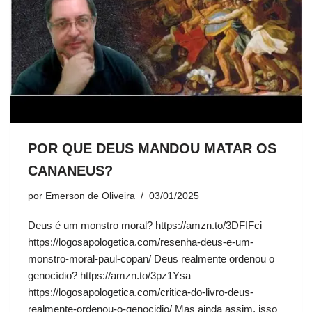
POR QUE DEUS MANDOU MATAR OS
CANANEUS?
por
Emerson de Oliveira
03/01/2025
Deus é um monstro moral? https://amzn.to/3DFIFci
https://logosapologetica.com/resenha-deus-e-um-
monstro-moral-paul-copan/ Deus realmente ordenou o
genocídio? https://amzn.to/3pz1Ysa
https://logosapologetica.com/critica-do-livro-deus-
realmente-ordenou-o-genocidio/ Mas ainda assim, isso