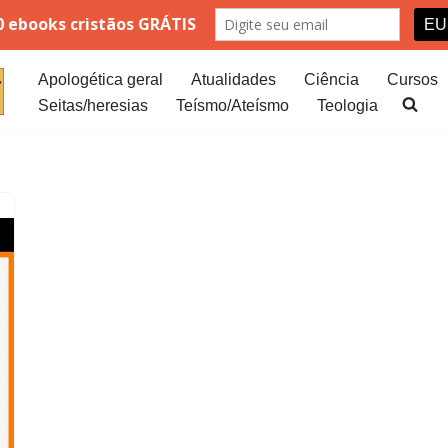
Apologética geral
Atualidades
Ciência
Cursos
Seitas/heresias
Teísmo/Ateísmo
Teologia