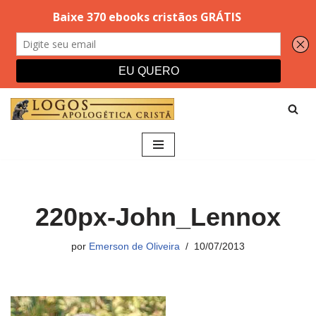
Pular
para
o
conteúdo
220px-John_Lennox
por
Emerson de Oliveira
10/07/2013