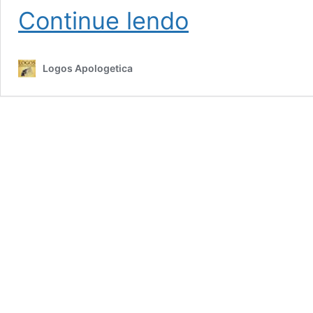
Neo-
Continue lendo
ateus
e
“quem
Logos Apologetica
criou
Deus?”