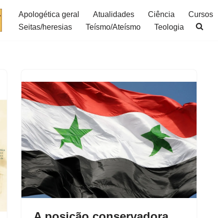
Apologética geral
Atualidades
Ciência
Cursos
Seitas/heresias
Teísmo/Ateísmo
Teologia
A posição conservadora