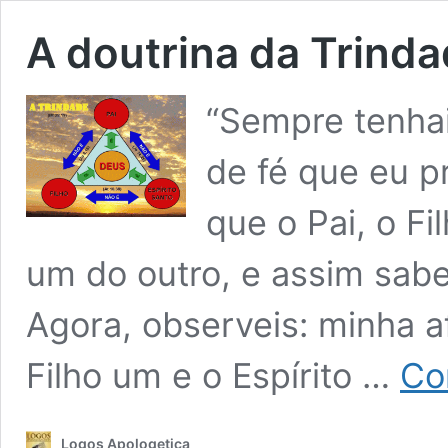
A doutrina da Trind
“Sempre tenhai
de fé que eu p
que o Pai, o Fi
um do outro, e assim saber
Agora, observeis: minha a
Filho um e o Espírito …
Co
Logos Apologetica