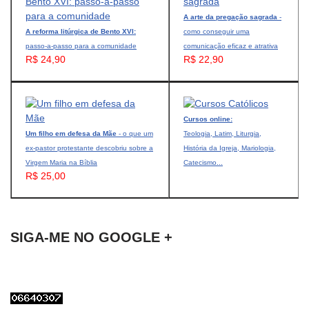
A arte da pregação sagrada
-
A reforma litúrgica de Bento XVI:
como conseguir uma
passo-a-passo para a comunidade
comunicação eficaz e atrativa
R$ 24,90
R$ 22,90
Cursos online:
Um filho em defesa da Mãe
- o que um
Teologia, Latim, Liturgia,
ex-pastor protestante descobriu sobre a
História da Igreja, Mariologia,
Virgem Maria na Bíblia
Catecismo...
R$ 25,00
SIGA-ME NO GOOGLE +